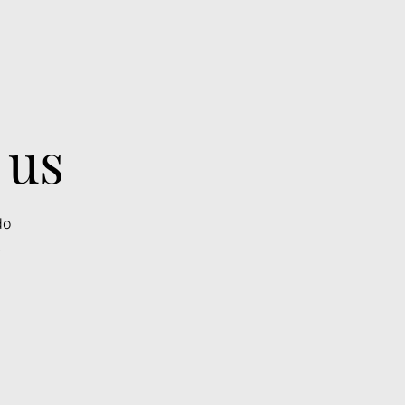
 us
do
.