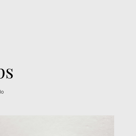
ps
do
.